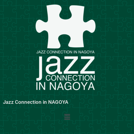
内
容
を
ス
キ
ッ
プ
Jazz Connection in NAGOYA
メ
ニ
ュ
ー