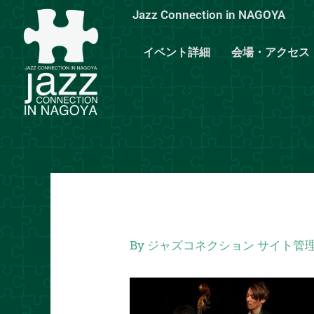
内
Jazz Connection in NAGOYA
容
を
イベント詳細
会場・アクセス
ス
キ
ッ
プ
By
ジャズコネクション サイト管