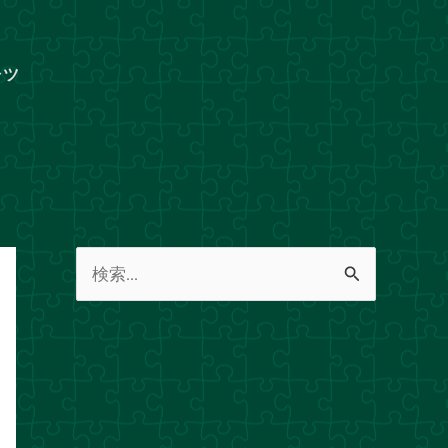
ャツ
検
索
対
象
: