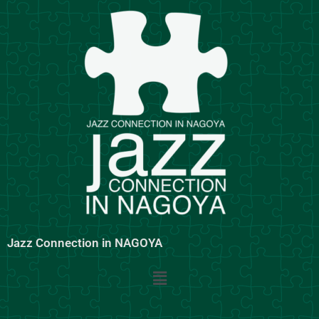
内
容
を
ス
キ
ッ
プ
Jazz Connection in NAGOYA
メ
ニ
ュ
ー