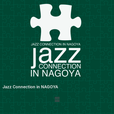
内
容
を
ス
キ
ッ
プ
Jazz Connection in NAGOYA
メ
ニ
ュ
ー