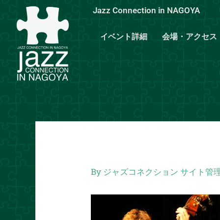
内
Jazz Connection in NAGOYA
容
を
イベント詳細
会場・アクセス
ス
キ
ッ
プ
By
ジャズコネクション サイト管