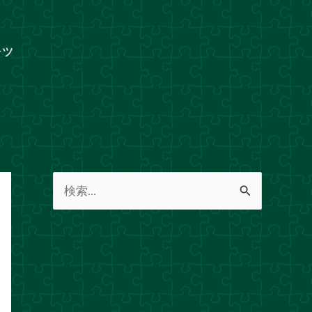
ャツ
検
索
対
象
: