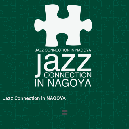
内
容
を
ス
キ
ッ
プ
Jazz Connection in NAGOYA
メ
ニ
ュ
ー