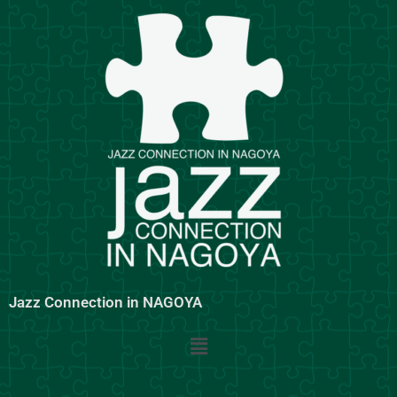
内
容
を
ス
キ
ッ
プ
Jazz Connection in NAGOYA
メ
ニ
ュ
ー