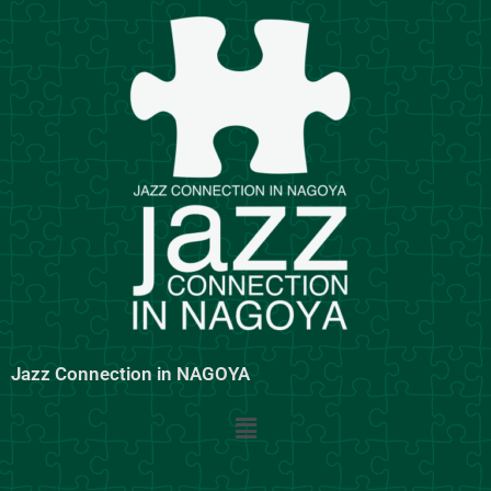
内
容
を
ス
キ
ッ
プ
Jazz Connection in NAGOYA
メ
ニ
ュ
ー