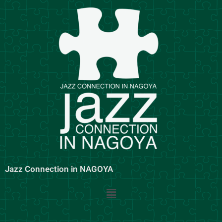
内
容
を
ス
キ
ッ
プ
Jazz Connection in NAGOYA
メ
ニ
ュ
ー