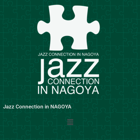
内
容
を
ス
キ
ッ
プ
Jazz Connection in NAGOYA
メ
ニ
ュ
ー