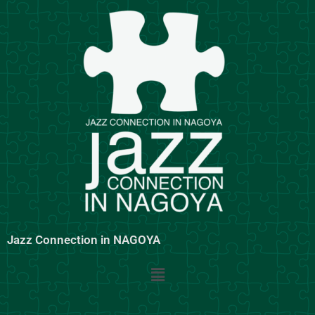
内
容
を
ス
キ
ッ
プ
Jazz Connection in NAGOYA
メ
ニ
ュ
ー