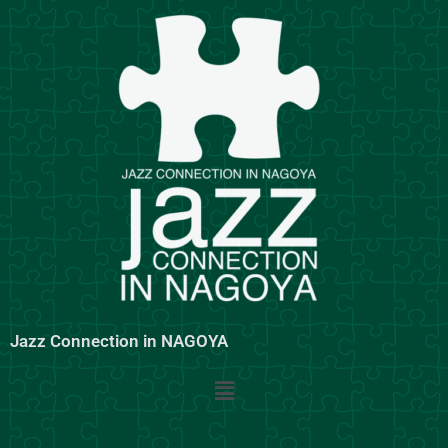
内
容
を
ス
キ
ッ
プ
Jazz Connection in NAGOYA
メ
ニ
ュ
ー