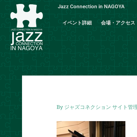
内
Jazz Connection in NAGOYA
容
を
イベント詳細
会場・アクセス
ス
キ
ッ
プ
By
ジャズコネクション サイト管