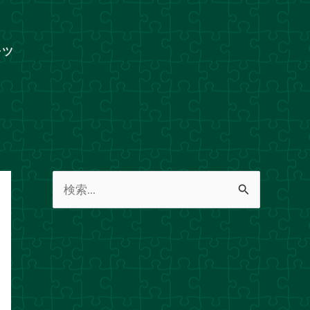
ャツ
検
索
対
象
: