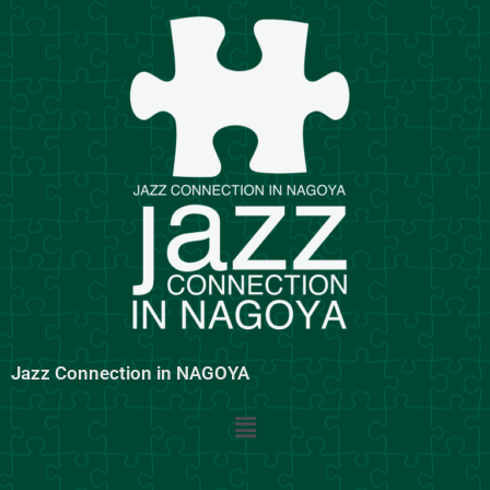
内
容
を
ス
キ
ッ
プ
Jazz Connection in NAGOYA
メ
ニ
ュ
ー