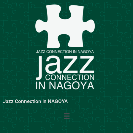
内
容
を
ス
キ
ッ
プ
Jazz Connection in NAGOYA
メ
ニ
ュ
ー