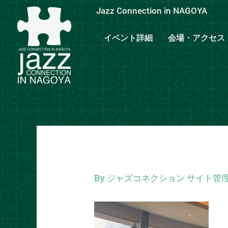
内
Jazz Connection in NAGOYA
容
を
イベント詳細
会場・アクセス
ス
キ
ッ
プ
By
ジャズコネクション サイト管