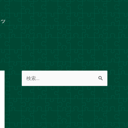
ャツ
検
索
対
象
: