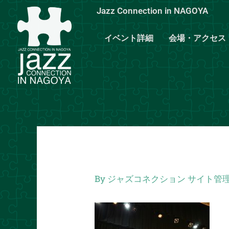
内
Jazz Connection in NAGOYA
容
を
イベント詳細
会場・アクセス
ス
キ
ッ
プ
By
ジャズコネクション サイト管