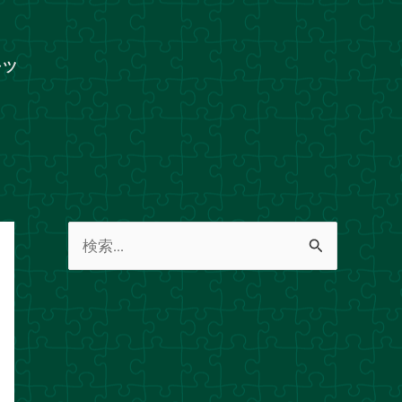
ャツ
検
索
対
象
: