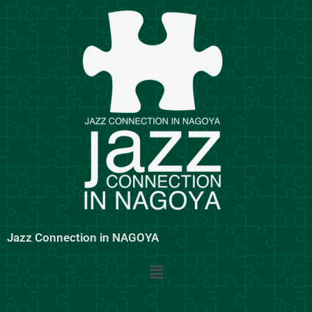
内
容
を
ス
キ
ッ
プ
Jazz Connection in NAGOYA
メ
ニ
ュ
ー