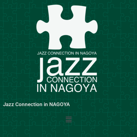
内
容
を
ス
キ
ッ
プ
Jazz Connection in NAGOYA
メ
ニ
ュ
ー