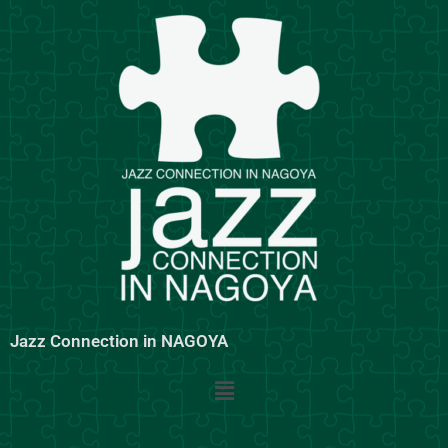
内
容
を
ス
キ
ッ
プ
Jazz Connection in NAGOYA
メ
ニ
ュ
ー