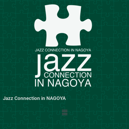
内
容
を
ス
キ
ッ
プ
Jazz Connection in NAGOYA
メ
ニ
ュ
ー