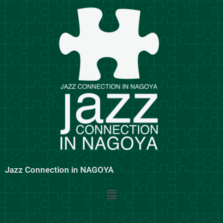
内
容
を
ス
キ
ッ
プ
Jazz Connection in NAGOYA
メ
ニ
ュ
ー