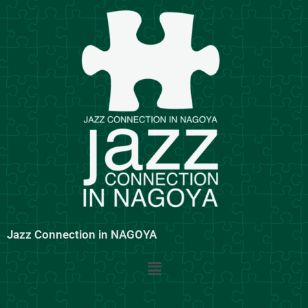
内
容
を
ス
キ
ッ
プ
Jazz Connection in NAGOYA
メ
ニ
ュ
ー