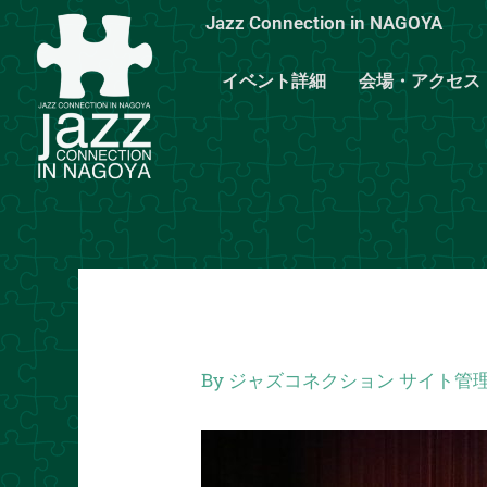
内
Jazz Connection in NAGOYA
容
を
イベント詳細
会場・アクセス
ス
キ
ッ
プ
By
ジャズコネクション サイト管