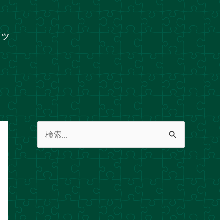
ャツ
検
索
対
象
: