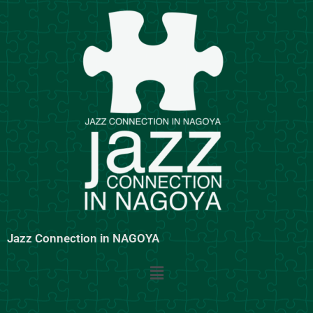
内
容
を
ス
キ
ッ
プ
Jazz Connection in NAGOYA
メ
ニ
ュ
ー