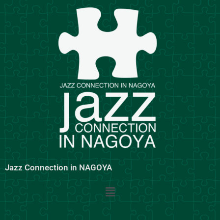
内
容
を
ス
キ
ッ
プ
Jazz Connection in NAGOYA
メ
ニ
ュ
ー