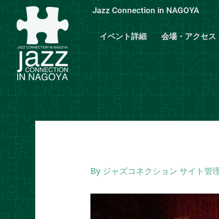
内
Jazz Connection in NAGOYA
容
を
イベント詳細
会場・アクセス
ス
キ
ッ
プ
By
ジャズコネクション サイト管