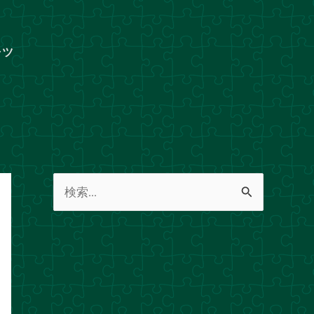
ャツ
検
索
対
象
: