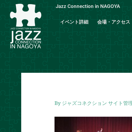
内
Jazz Connection in NAGOYA
容
を
イベント詳細
会場・アクセス
ス
キ
ッ
プ
By
ジャズコネクション サイト管