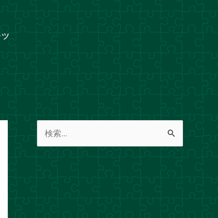
ャツ
検
索
対
象
: