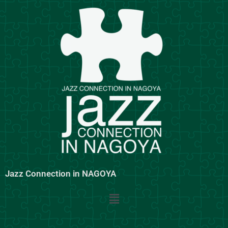
内
容
を
ス
キ
ッ
プ
Jazz Connection in NAGOYA
メ
ニ
ュ
ー