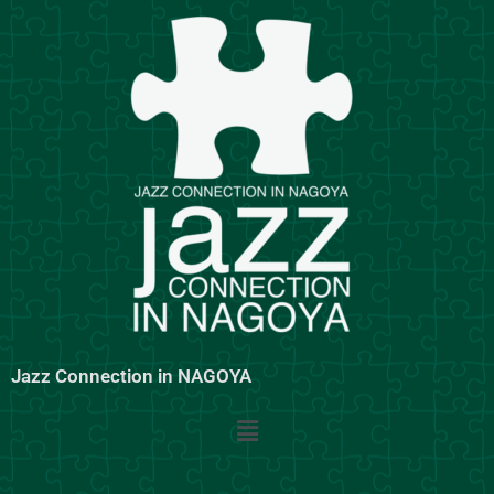
内
容
を
ス
キ
ッ
プ
Jazz Connection in NAGOYA
メ
ニ
ュ
ー