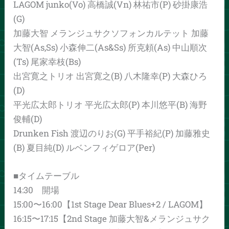
LAGOM junko(Vo) 高橋誠(Vn) 林祐市(P) 砂掛康浩
(G)
加藤大智 メランジュサクソフォンカルテット 加藤
大智(As,Ss) 小森伸二(As&Ss) 所克頼(As) 中山順次
(Ts) 尾家幸枝(Bs)
出宮寛之トリオ 出宮寛之(B) 八木隆幸(P) 大森ひろ
(D)
平光広太郎トリオ 平光広太郎(P) 本川悠平(B) 海野
俊輔(D)
Drunken Fish 渡辺のりお(G) 平手裕紀(P) 加藤雅史
(B) 夏目純(D) ルベンフィゲロア(Per)
■タイムテーブル
14:30 開場
15:00〜16:00【1st Stage Dear Blues+2 / LAGOM】
16:15〜17:15【2nd Stage 加藤大智&メランジュサク