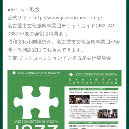
■チケット取扱
公式サイト http://www.jazzconnection.jp/
名古屋市文化振興事業団チケットガイド(052-249-
9387)※友の会割引特典あり
昭和文化小劇場ほか、名古屋市文化振興事業団が管
理する施設窓口でも購入できます。
主催:ジャズコネクションイン名古屋実行委員会