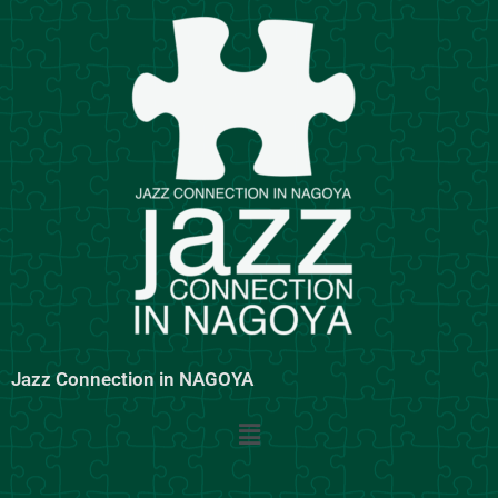
内
容
を
ス
キ
ッ
プ
Jazz Connection in NAGOYA
メ
ニ
ュ
ー