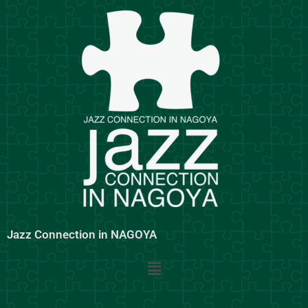
内
容
を
ス
キ
ッ
プ
Jazz Connection in NAGOYA
メ
ニ
ュ
ー