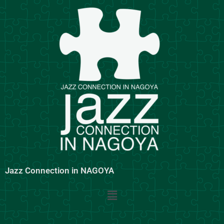
内
容
を
ス
キ
ッ
プ
Jazz Connection in NAGOYA
メ
ニ
ュ
ー