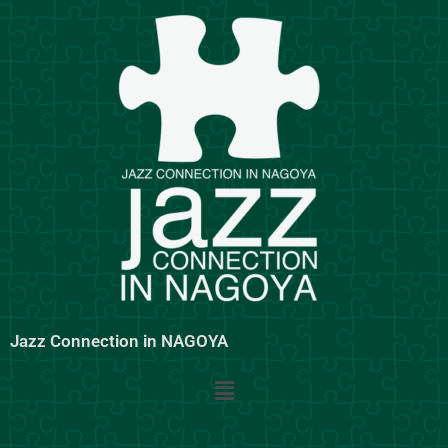
内
容
を
ス
キ
ッ
プ
Jazz Connection in NAGOYA
メ
ニ
ュ
ー