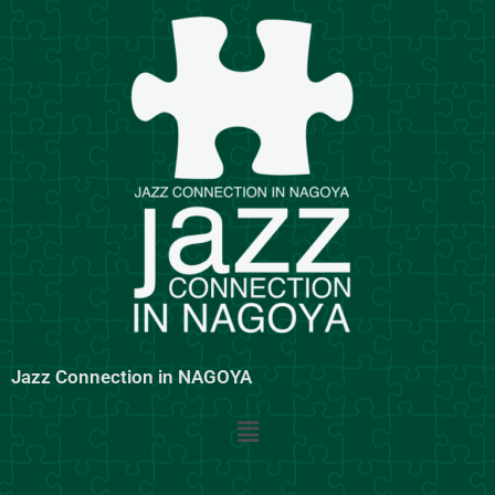
内
容
を
ス
キ
ッ
プ
Jazz Connection in NAGOYA
メ
ニ
ュ
ー