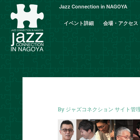
内
Jazz Connection in NAGOYA
容
を
イベント詳細
会場・アクセス
ス
キ
ッ
プ
By
ジャズコネクション サイト管