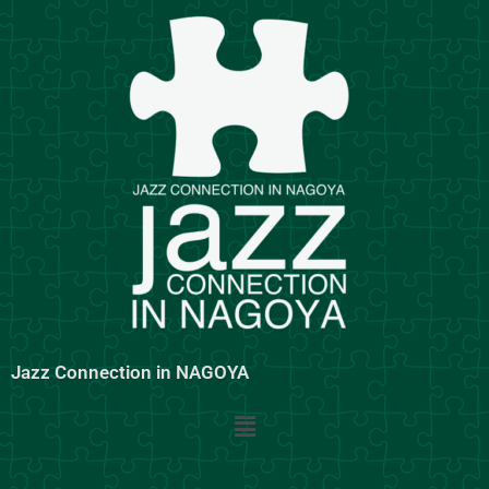
内
容
を
ス
キ
ッ
プ
Jazz Connection in NAGOYA
メ
ニ
ュ
ー