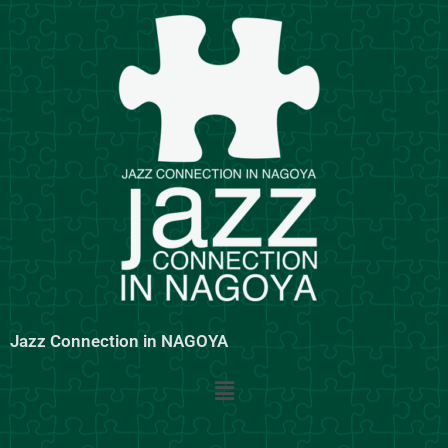
内
容
を
ス
キ
ッ
プ
Jazz Connection in NAGOYA
メ
ニ
ュ
ー