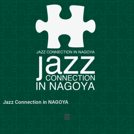
内
容
を
ス
キ
ッ
プ
Jazz Connection in NAGOYA
メ
ニ
ュ
ー