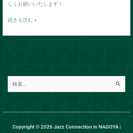
しくお願いいたします！
イ
ン
続きを読む »
名
古
屋
２
０
１
７
無
検
事
索
終
了
対
し
象
ま
:
Copyright © 2026 Jazz Connection in NAGOYA |
し