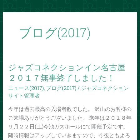
ブログ(2017)
ジャズコネクションイン名古屋
ジ
ャ
２０１７無事終了しました！
ズ
ニュース(2017)
,
ブログ(2017)
/
ジャズコネクション
コ
サイト管理者
ネ
今年は過去最高の入場者数でした。 沢山のお客様の
ク
ご来場ありがとうございました。 来年は２０１８年
シ
９月２２日(土)今池ガスホールにて開催予定です。
ョ
随時情報はアップしていきますので、今後ともよろ
ン