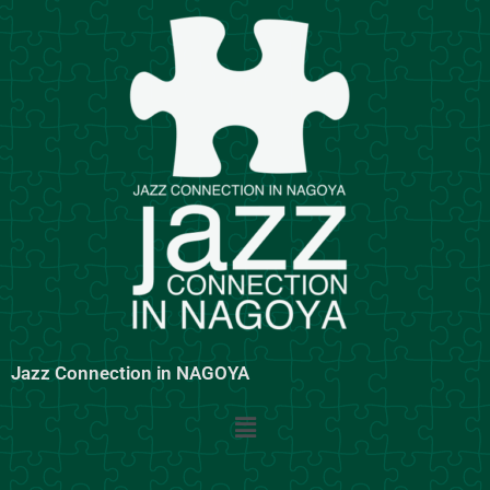
内
容
を
ス
キ
ッ
プ
Jazz Connection in NAGOYA
メ
ニ
ュ
ー