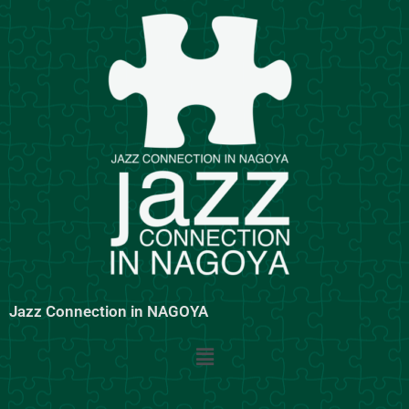
内
容
を
ス
キ
ッ
プ
Jazz Connection in NAGOYA
メ
ニ
ュ
ー