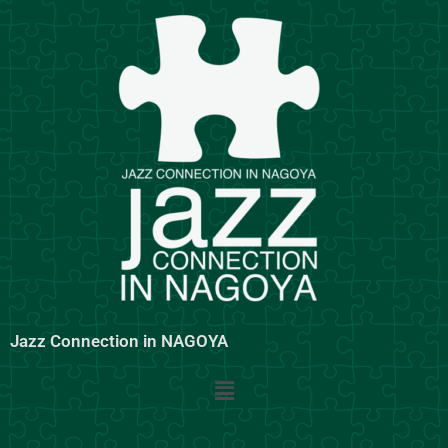
内
容
を
ス
キ
ッ
プ
Jazz Connection in NAGOYA
メ
ニ
ュ
ー