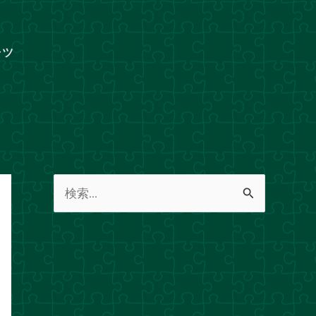
ャツ
検
索
対
象
: