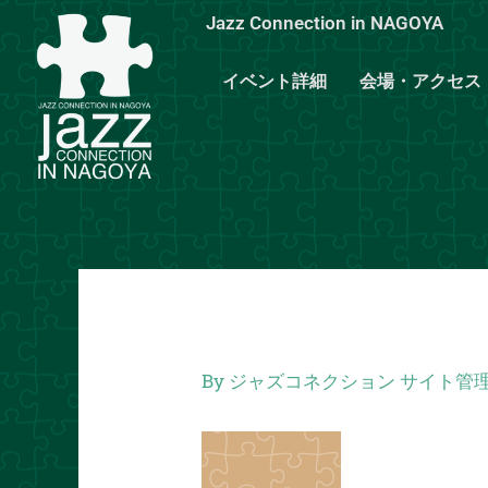
内
Jazz Connection in NAGOYA
容
を
イベント詳細
会場・アクセス
ス
キ
ッ
プ
By
ジャズコネクション サイト管