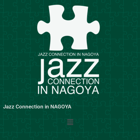
内
容
を
ス
キ
ッ
プ
Jazz Connection in NAGOYA
メ
ニ
ュ
ー