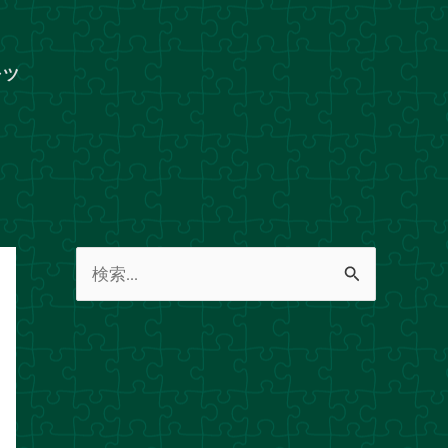
ャツ
検
索
対
象
: