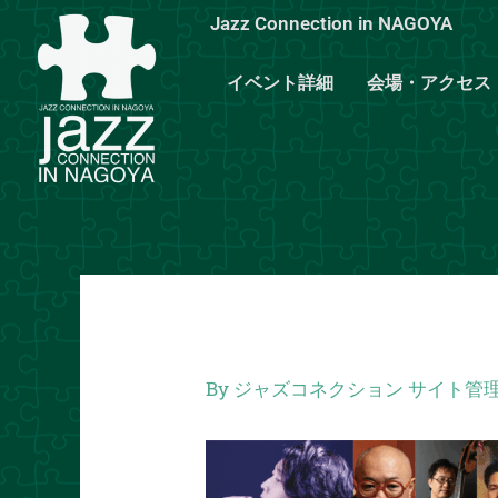
内
Jazz Connection in NAGOYA
容
を
イベント詳細
会場・アクセス
ス
キ
ッ
プ
By
ジャズコネクション サイト管